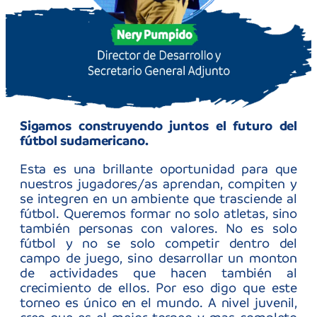
El árbitro da el pitazo inicial y comienza la
CONMEBOL Liga Evolución Sub 15
en la que
participan las 10 selecciones de Sudamérica.
hay algo diferente: por
Esta vez, eso sí,
primera vez, una confederación organizó de
manera simultánea un torneo Sub 15
masculino y femenino.
No es la única apuesta
CONMEBOL Evolución
del torneo.
además,
introdujo una serie de innovaciones con el
foco puesto en la formación integral para
jóvenes deportistas.
Fecha
24 de septiembre de 2025
Lugar
Centro de Alto Rendimiento de Fútbol
Femenino de Ypané (CARFEM) de
Ypané Paraguay