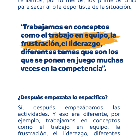
¿Recuerda alguna reacción de jugador o entrenador en
específico?
La verdad es que nos hemos encontrado con chicos muy
maduros, con mucha claridad de pensamiento, donde
también te hablaban con mucha sinceridad. Nos
encontramos con situaciones ya esperadas, como el
enojo del que perdió, pero después la reacción de los
chicos con nosotros fue espectacular. Ver que los chicos
se relajaban, se divertían, más allá de ganar o de perder,
se abrazaban con sus compañeros, con sus rivales y nos
agradecían a nosotros con un montón de intervenciones