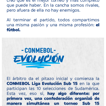
Uno de ellos es el Tercer Tiempo, instancia
que contó con el apoyo de un equipo de
psicólogos, entrenadores y exfutbolistas, para
apoyar a los y las jóvenes a manejar sus
emociones, inmediatamente apenas
terminaban los partidos.
CONMEBOL Evolución Sub 15
Así, comenzó la
2025
, con el objetivo de instalar un nuevo
paradigma educativo dentro del fútbol
juvenil. Todo, considerando los cuatro ejes de
CONMEBOL Evolución: Gestiona, Juega,
Educa, Construye.