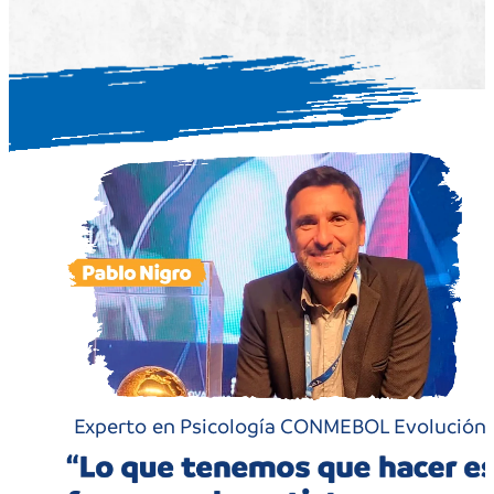
¿Después empezaba lo específico?
Sí, después empezábamos las
actividades. Y eso era diferente, por
ejemplo, trabajamos en conceptos
como el trabajo en equipo, la
frustración, el liderazgo, diferentes
temas que son los que se ponen en
juego muchas veces en la
competencia. Y que ellos puedan
entender la importancia que tiene el
triunfo y la derrota. Están en una
etapa de su vida media esponja, donde
absorben toda esta información, y lo
que buscamos nosotros es que