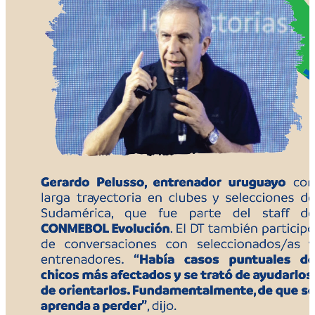
miedo, frustración, alegría, enojo, entre otras.
Cultura:
un referente de cada selección debía
hablar sobre algún símbolo de su cultura.
¿Qué es la pelota?
Los y las futbolistas debían
tomar el balón y decir lo que significa para
ellos.
Interacción:
Los futbolistas dialogaron con
sus rivales para valorar lo positivo en el otro.