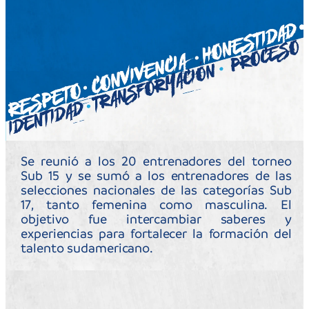
colaborador activo de CONMEBOL
Evolución. Desde ese lugar accedió a
trabajar en el torneo Sub 15 y
encabezar el equipo de psicólogos que
fue parte del Tercer Tiempo y que
participó activamente de las
actividades con las selecciones post
partidos.
“Esta fue una iniciativa que surgió del
área de desarrollo de la CONMEBOL,
que está dirigida por Nery Pumpido y
que está articulada y generada por la
creatividad que tienen tanto Fabimar
Franchi, como Clarence Acuña. Ellos me
comentaron la idea y nosotros
teníamos que ver cómo plasmarla
desde el punto de vista psicológico”
,
dice Nigro.
¿Con qué se encontraron en el Tercer
Tiempo?
Son chicos de 14 y 15 años que están
aprendiendo a trabajar la frustración. Y
tener al ganador y al perdedor en el