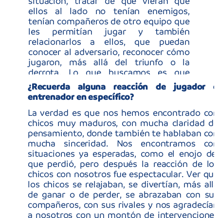
Formiga, leyenda del fútbol femenino,
fue
parte del staff de la CONMEBOL Evolución
“Fue algo diferente, algo
Sub 15 2025.
sensacional. Son diamantes que estamos
tallando”
, dijo la exjugadora, quien disputó
siete mundiales con la selección de su país y
participó de siete Juegos Olímpicos.