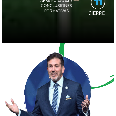
En CONMEBOL creemos en grande y, día a día,
demostramos que el fútbol sudamericano es
el mejor fútbol del mundo.
Esta primera edición de la CONMEBOL Liga
Evolución Sub 15 2025 marca un hito: por
primera vez una confederación organiza de
manera simultánea un torneo masculino y
femenino en esta categoría.
El desarrollo del fútbol sudamericano se
expresa en cada momento de esta edición. Es
la prueba de que cuando el talento y la
creatividad se potencian con nuestra pasión,
alcanzamos un nivel incomparable.