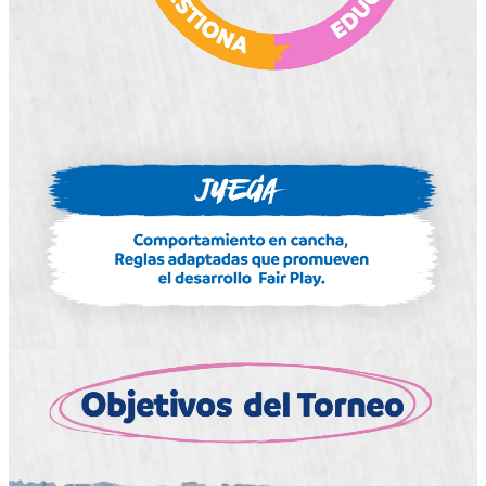
innovaciones piloto,
El fin fue promover el respeto, la convivencia
sana, la autonomía de las y los seleccionados,
la no discriminación y la lucha contra el
racismo.
“Fue una experiencia maravillosa como
profesionales. Más allá del impacto del
resultado, los chicos lograban conectarse con
ese momento y hacer de ese espacio una
posibilidad para expresarse, entenderse y
para regular lo que a cada uno le estaba
pasando. Escuchar al otro, no verlo como un
rival, sino también como alguien que le
pasaba lo mismo. El perder no era una