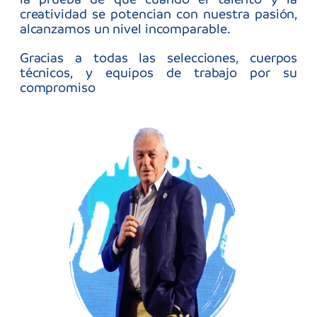
Sigamos construyendo juntos el futuro del
fútbol sudamericano.
Esta es una brillante oportunidad para que
nuestros jugadores/as aprendan, compiten y
se integren en un ambiente que trasciende al
fútbol. Queremos formar no solo atletas, sino
también personas con valores. No es solo
fútbol y no se solo competir dentro del
campo de juego, sino desarrollar un monton
de actividades que hacen también al
crecimiento de ellos. Por eso digo que este
torneo es único en el mundo. A nivel juvenil,
creo que es el mejor torneo y mas completo
que puede haber. En la cancha somos rivales,
pero afuera de ella no hay enemigos.
Al terminar el partido, todos compartimos
el
una misma pasión y una misma profesión:
fútbol.