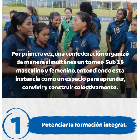
frustración y un fracaso, sino que era parte
del camino que estaban empezando”.
“Hicimos mucho hincapié en reconocerse
entre ellos, más allá de las diferencias
culturales y regionales. Entonces, cada uno,
según la selección, contaba algo cultural de
su país. Y la otra selección no sabía de qué se
trataba. Esto fue para que ellos entiendan
que más allá de lo regional, forman parte del
fútbol sudamericano”.
“Lo que más nos
impactaba era
cómo salía un
equipo tan enojado
y, a medida que
pasaban los
minutos de este
tercer tiempo, las
caras cambiaban,
las expresiones
empezaban a aflojar
y esa expresión de