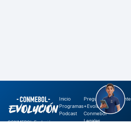
Inicio
Preguntas Frecuente
Programas
+Evolución
Podcast
Conmebol
Legales
CONMEBOL Evolución
se transforma a un